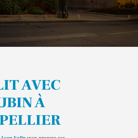
UBIN À
PELLIER