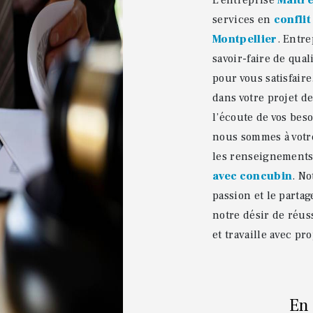
L’entreprise
Maître
services en
confli
Montpellier
. Entr
savoir-faire de qua
pour vous satisfair
dans votre projet d
l’écoute de vos beso
nous sommes à votr
les renseignements 
avec concubin
. No
passion et le parta
notre désir de réuss
et travaille avec pr
En