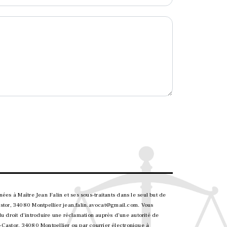
ées à Maître Jean Falin et ses sous-traitants dans le seul but de
stor, 34080 Montpellier jean.falin.avocat@gmail.com. Vous
 du droit d’introduire une réclamation auprès d’une autorité de
-Castor, 34080 Montpellier ou par courrier électronique à