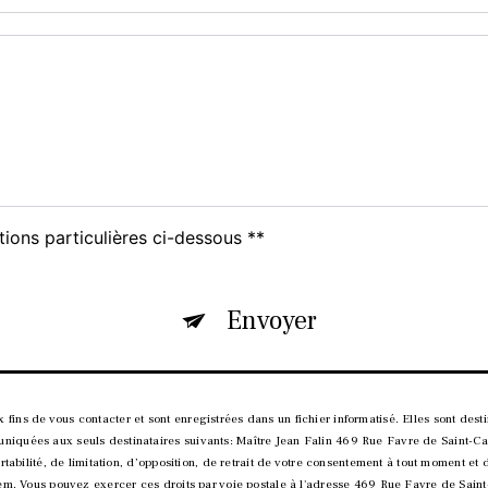
tions particulières ci-dessous **
Envoyer
ns de vous contacter et sont enregistrées dans un fichier informatisé. Elles sont destin
iquées aux seuls destinataires suivants: Maître Jean Falin 469 Rue Favre de Saint-Ca
rtabilité, de limitation, d’opposition, de retrait de votre consentement à tout moment et
tem. Vous pouvez exercer ces droits par voie postale à l'adresse 469 Rue Favre de Saint