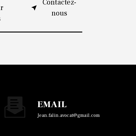
Contactez-
ir
nous
s
EMAIL
jean.falin.avocat@gmail.com