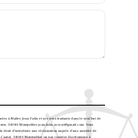
ées à Maître Jean Falin et ses sous-traitants dans le seul but de
stor, 34080 Montpellier jean.falin.avocat@gmail.com. Vous
 du droit d’introduire une réclamation auprès d’une autorité de
-Castor, 34080 Montpellier ou par courrier électronique à