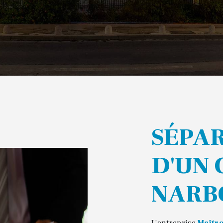
SÉPARATION
D'UN 
NARB