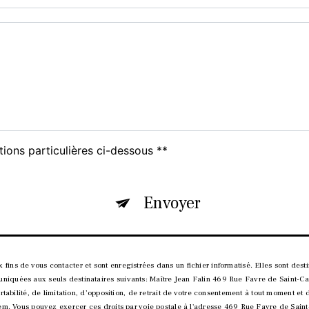
tions particulières ci-dessous **
Envoyer
ns de vous contacter et sont enregistrées dans un fichier informatisé. Elles sont destin
iquées aux seuls destinataires suivants: Maître Jean Falin 469 Rue Favre de Saint-Ca
rtabilité, de limitation, d’opposition, de retrait de votre consentement à tout moment et
tem. Vous pouvez exercer ces droits par voie postale à l'adresse 469 Rue Favre de Saint