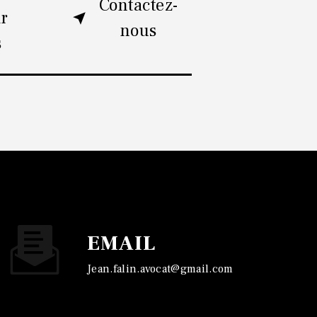
Contactez-
ir
nous
s
EMAIL
jean.falin.avocat@gmail.com