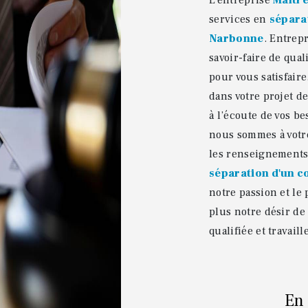
L’entreprise
Maître
services en
sépara
Narbonne
. Entrep
savoir-faire de qua
pour vous satisfair
dans votre projet d
à l’écoute de vos be
nous sommes à votr
les renseignements 
séparation d'un c
notre passion et le
plus notre désir de
qualifiée et travail
En