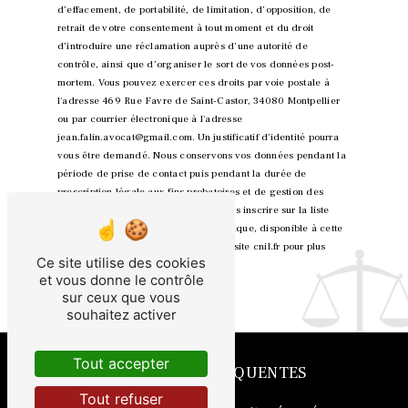
d’effacement, de portabilité, de limitation, d’opposition, de
retrait de votre consentement à tout moment et du droit
d’introduire une réclamation auprès d’une autorité de
contrôle, ainsi que d’organiser le sort de vos données post-
mortem. Vous pouvez exercer ces droits par voie postale à
l'adresse 469 Rue Favre de Saint-Castor, 34080 Montpellier
ou par courrier électronique à l'adresse
jean.falin.avocat@gmail.com. Un justificatif d'identité pourra
vous être demandé. Nous conservons vos données pendant la
période de prise de contact puis pendant la durée de
prescription légale aux fins probatoires et de gestion des
contentieux. Vous avez le droit de vous inscrire sur la liste
d'opposition au démarchage téléphonique, disponible à cette
adresse:
Bloctel.gouv.fr
. Consultez le site cnil.fr pour plus
Ce site utilise des cookies
d’informations sur vos droits.
et vous donne le contrôle
sur ceux que vous
souhaitez activer
Tout accepter
RECHERCHES FRÉQUENTES
Tout refuser