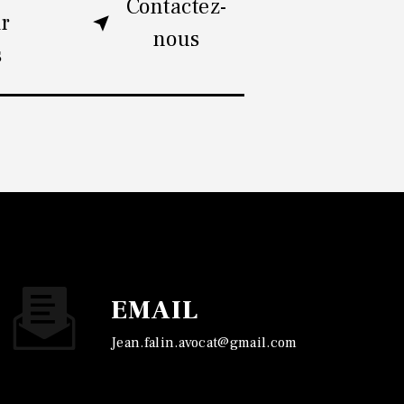
Contactez-
ir
nous
s
EMAIL
jean.falin.avocat@gmail.com