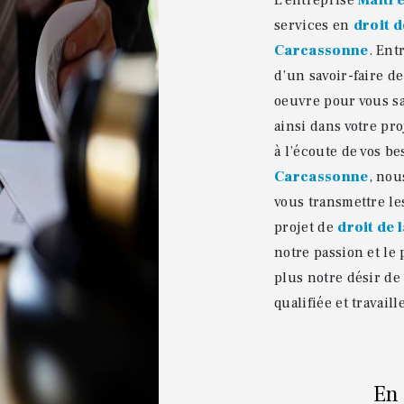
L’entreprise
Maître
services en
droit d
Carcassonne
. Ent
d’un savoir-faire d
oeuvre pour vous s
ainsi dans votre pr
à l’écoute de vos be
Carcassonne
, nou
vous transmettre le
projet de
droit de 
notre passion et le
plus notre désir de
qualifiée et travail
En