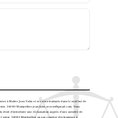
ées à Maître Jean Falin et ses sous-traitants dans le seul but de
stor, 34080 Montpellier jean.falin.avocat@gmail.com. Vous
 du droit d’introduire une réclamation auprès d’une autorité de
-Castor, 34080 Montpellier ou par courrier électronique à